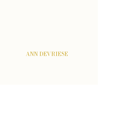
ANN DEVRIESE
Menu
Home
Mijn osteopathie