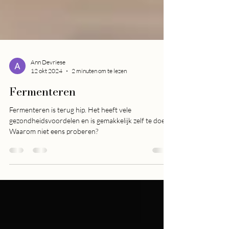
Ann Devriese
12 okt 2024
2 minuten om te lezen
Fermenteren
Fermenteren is terug hip. Het heeft vele
gezondheidsvoordelen en is gemakkelijk zelf te doen.
Waarom niet eens proberen?